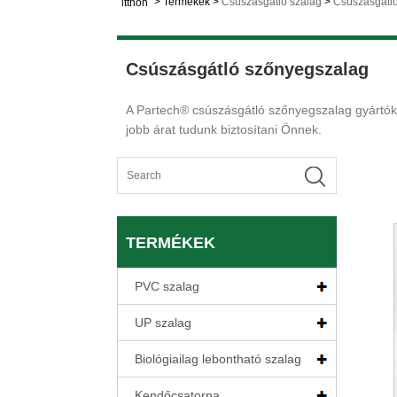
>
Termékek
>
Csúszásgátló szalag
>
Csúszásgátl
itthon
Csúszásgátló szőnyegszalag
A Partech® csúszásgátló szőnyegszalag gyártók 
jobb árat tudunk biztosítani Önnek.
TERMÉKEK
PVC szalag
UP szalag
Biológiailag lebontható szalag
Kendőcsatorna