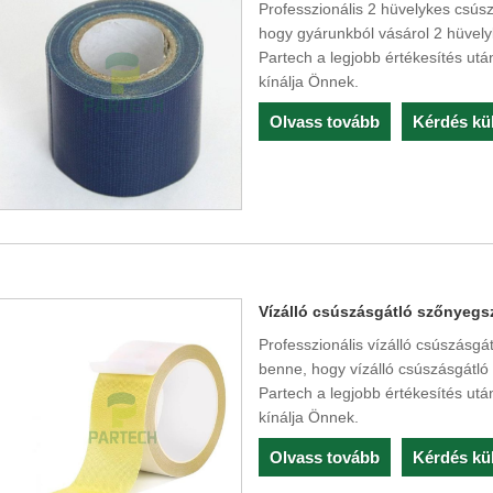
Professzionális 2 hüvelykes csús
hogy gyárunkból vásárol 2 hüvely
Partech a legjobb értékesítés után
kínálja Önnek.
Olvass tovább
Kérdés kü
Vízálló csúszásgátló szőnyegs
Professzionális vízálló csúszásgá
benne, hogy vízálló csúszásgátló
Partech a legjobb értékesítés után
kínálja Önnek.
Olvass tovább
Kérdés kü