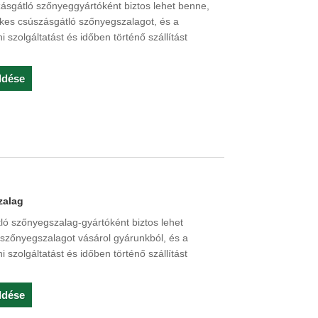
zásgátló szőnyeggyártóként biztos lehet benne,
kes csúszásgátló szőnyegszalagot, és a
i szolgáltatást és időben történő szállítást
ldése
zalag
tló szőnyegszalag-gyártóként biztos lehet
 szőnyegszalagot vásárol gyárunkból, és a
i szolgáltatást és időben történő szállítást
ldése