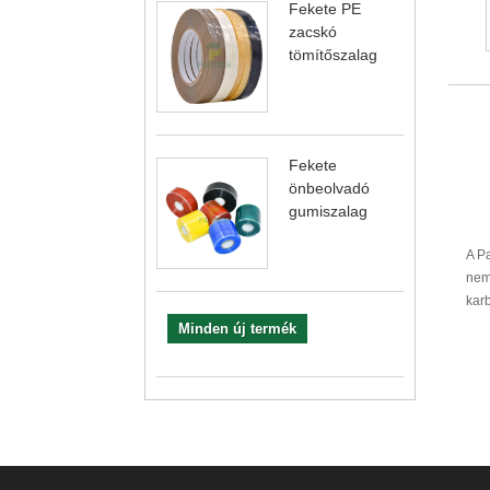
Fekete PE
zacskó
tömítőszalag
Fekete
önbeolvadó
gumiszalag
A Pa
nem
karb
Minden új termék