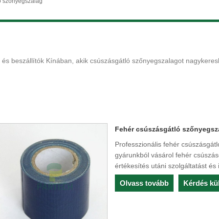
ó szőnyegszalag
és beszállítók Kínában, akik csúszásgátló szőnyegszalagot nagykereske
Fehér csúszásgátló szőnyegsz
Professzionális fehér csúszásgát
gyárunkból vásárol fehér csúszás
értékesítés utáni szolgáltatást és
Olvass tovább
Kérdés kü