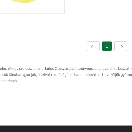
1
rtech® egy professzionális, tartós Csúszásgátló szőnyegszalag gyártó és beszállí
csak Kínában gyártják, és kiváló minőségűek, hanem olcsók is. Üdvözöljük gyárun
antartható.