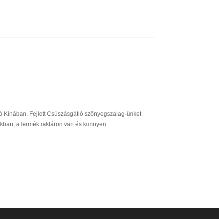
tó Kínában. Fejlett Csúszásgátló szőnyegszalag-ünket
kban, a termék raktáron van és könnyen