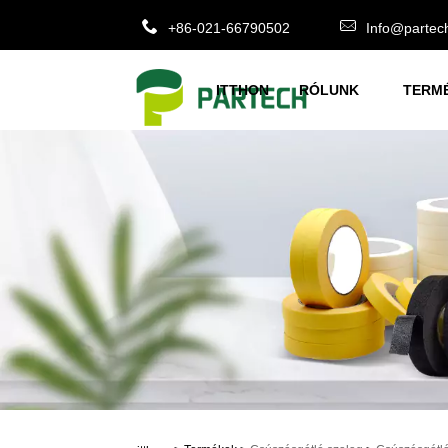
+86-021-66790502
Info@partec
ITTHON
RÓLUNK
TERM