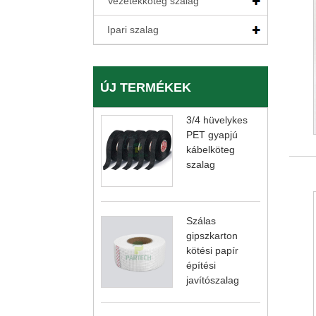
Vezetékköteg szalag
Ipari szalag
ÚJ TERMÉKEK
3/4 hüvelykes
PET gyapjú
kábelköteg
szalag
Szálas
gipszkarton
kötési papír
építési
javítószalag