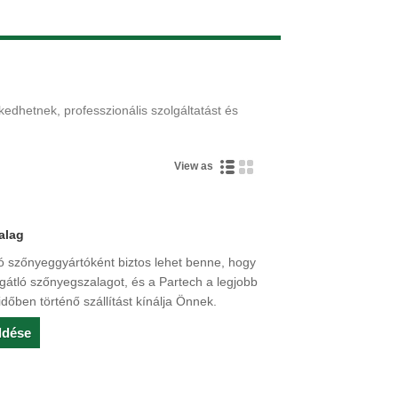
Live
dhetnek, professzionális szolgáltatást és
View as
alag
ló szőnyeggyártóként biztos lehet benne, hogy
gátló szőnyegszalagot, és a Partech a legjobb
 időben történő szállítást kínálja Önnek.
ldése