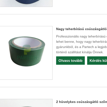
Nagy teherbírású csúszásgátl
Professzionális nagy teherbírású
lehet benne, hogy nagy teherbír
gyárunkból, és a Partech a legjob
történő szállítást kínálja Önnek.
Olvass tovább
Kérdés kü
2 hüvelykes csúszásgátló sző