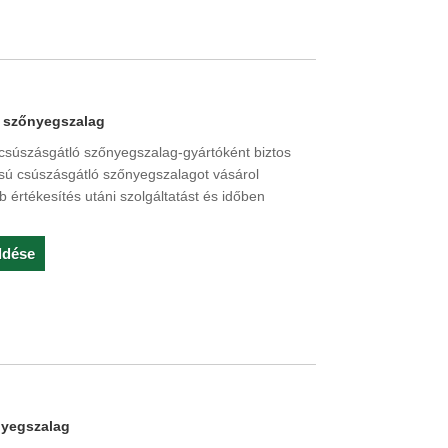
ó szőnyegszalag
 csúszásgátló szőnyegszalag-gyártóként biztos
ású csúszásgátló szőnyegszalagot vásárol
b értékesítés utáni szolgáltatást és időben
ldése
nyegszalag