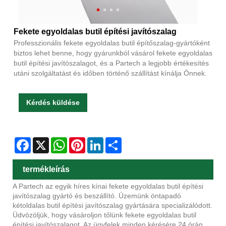
Fekete egyoldalas butil építési javítószalag
Professzionális fekete egyoldalas butil építőszalag-gyártóként
biztos lehet benne, hogy gyárunkból vásárol fekete egyoldalas
butil építési javítószalagot, és a Partech a legjobb értékesítés
utáni szolgáltatást és időben történő szállítást kínálja Önnek.
Kérdés küldése
Facebook
X
WhatsApp
Pinterest
LinkedIn
Share
termékleírás
A Partech az egyik híres kínai fekete egyoldalas butil építési
javítószalag gyártó és beszállító. Üzemünk öntapadó
kétoldalas butil építési javítószalag gyártására specializálódott.
Üdvözöljük, hogy vásároljon tőlünk fekete egyoldalas butil
építési javítószalagot. Az ügyfelek minden kérésére 24 órán