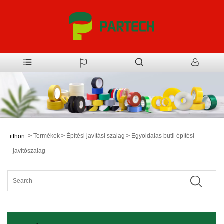
>
Termékek
>
Építési javítási szalag
>
Egyoldalas butil építési
itthon
javítószalag