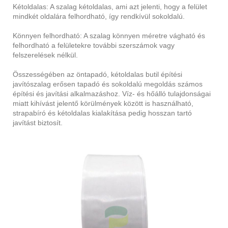
Kétoldalas: A szalag kétoldalas, ami azt jelenti, hogy a felület
mindkét oldalára felhordható, így rendkívül sokoldalú.
Könnyen felhordható: A szalag könnyen méretre vágható és
felhordható a felületekre további szerszámok vagy
felszerelések nélkül.
Összességében az öntapadó, kétoldalas butil építési
javítószalag erősen tapadó és sokoldalú megoldás számos
építési és javítási alkalmazáshoz. Víz- és hőálló tulajdonságai
miatt kihívást jelentő körülmények között is használható,
strapabíró és kétoldalas kialakítása pedig hosszan tartó
javítást biztosít.