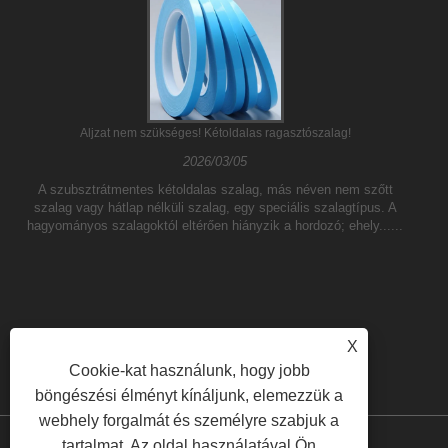
Aljzat nem szükséges! Kétoldalas ragasztószalag!
2026/03/05
A szubsztrátmentes kétoldalas szalag, más néven nem szőtt
szalag vagy hátlap nélküli szalag, egy speciális szalagtípus. A
hagyományos szalagoktól eltérően hiányzik a hordozó; ehely......
X
Cookie-kat használunk, hogy jobb
böngészési élményt kínáljunk, elemezzük a
webhely forgalmát és személyre szabjuk a
tartalmat. Az oldal használatával Ön