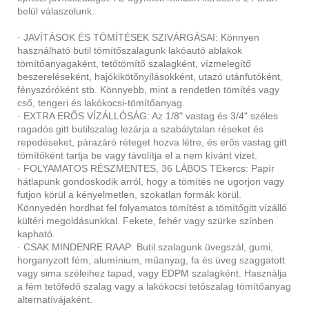
belül válaszolunk.
· JAVÍTÁSOK ÉS TÖMÍTÉSEK SZIVÁRGÁSAI: Könnyen
használható butil tömítőszalagunk lakóautó ablakok
tömítőanyagaként, tetőtömítő szalagként, vízmelegítő
beszereléseként, hajókikötőnyílásokként, utazó utánfutóként,
fényszóróként stb. Könnyebb, mint a rendetlen tömítés vagy
cső, tengeri és lakókocsi-tömítőanyag.
· EXTRA ERŐS VÍZÁLLÓSÁG: Az 1/8" vastag és 3/4" széles
ragadós gitt butilszalag lezárja a szabálytalan réseket és
repedéseket, párazáró réteget hozva létre, és erős vastag gitt
tömítőként tartja be vagy távolítja el a nem kívánt vizet.
· FOLYAMATOS RÉSZMENTES, 36 LÁBOS TEkercs: Papír
hátlapunk gondoskodik arról, hogy a tömítés ne ugorjon vagy
futjon körül a kényelmetlen, szokatlan formák körül.
Könnyedén hordhat fel folyamatos tömítést a tömítőgitt vízálló
kültéri megoldásunkkal. Fekete, fehér vagy szürke színben
kapható.
· CSAK MINDENRE RAAP: Butil szalagunk üvegszál, gumi,
horganyzott fém, alumínium, műanyag, fa és üveg szaggatott
vagy sima széleihez tapad, vagy EDPM szalagként. Használja
a fém tetőfedő szalag vagy a lakókocsi tetőszalag tömítőanyag
alternatívájaként.