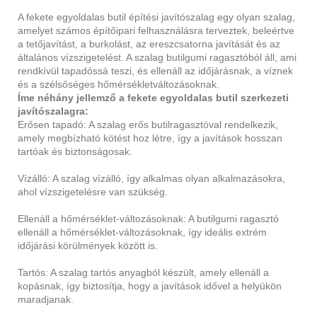
A fekete egyoldalas butil építési javítószalag egy olyan szalag,
amelyet számos építőipari felhasználásra terveztek, beleértve
a tetőjavítást, a burkolást, az ereszcsatorna javítását és az
általános vízszigetelést. A szalag butilgumi ragasztóból áll, ami
rendkívül tapadóssá teszi, és ellenáll az időjárásnak, a víznek
és a szélsőséges hőmérsékletváltozásoknak.
Íme néhány jellemző a fekete egyoldalas butil szerkezeti
javítószalagra:
Erősen tapadó: A szalag erős butilragasztóval rendelkezik,
amely megbízható kötést hoz létre, így a javítások hosszan
tartóak és biztonságosak.
Vízálló: A szalag vízálló, így alkalmas olyan alkalmazásokra,
ahol vízszigetelésre van szükség.
Ellenáll a hőmérséklet-változásoknak: A butilgumi ragasztó
ellenáll a hőmérséklet-változásoknak, így ideális extrém
időjárási körülmények között is.
Tartós: A szalag tartós anyagból készült, amely ellenáll a
kopásnak, így biztosítja, hogy a javítások idővel a helyükön
maradjanak.