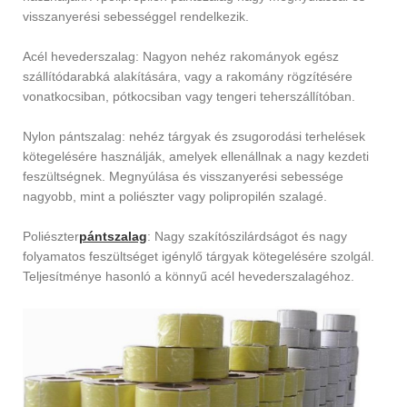
visszanyerési sebességgel rendelkezik.
Acél hevederszalag: Nagyon nehéz rakományok egész
szállítódarabká alakítására, vagy a rakomány rögzítésére
vonatkocsiban, pótkocsiban vagy tengeri teherszállítóban.
Nylon pántszalag: nehéz tárgyak és zsugorodási terhelések
kötegelésére használják, amelyek ellenállnak a nagy kezdeti
feszültségnek. Megnyúlása és visszanyerési sebessége
nagyobb, mint a poliészter vagy polipropilén szalagé.
Poliészter
pántszalag
: Nagy szakítószilárdságot és nagy
folyamatos feszültséget igénylő tárgyak kötegelésére szolgál.
Teljesítménye hasonló a könnyű acél hevederszalagéhoz.