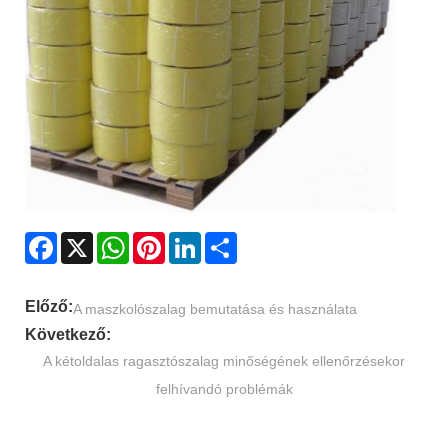
Facebook
X
WhatsApp
Pinterest
LinkedIn
Share
Előző:
A maszkolószalag bemutatása és használata
Következő:
A kétoldalas ragasztószalag minőségének ellenőrzésekor
felhívandó problémák