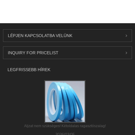
LÉPJEN KAPCSOLATBA VELÜNK
INQUIRY FOR PRICELIST
LEGFRISSEBB HÍREK
Aljzat nem szükséges! Kétoldalas ragasztószalag!
2026/03/05