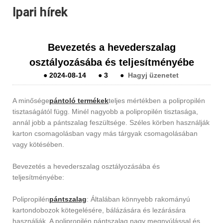
Ipari hírek
Bevezetés a hevederszalag
osztályozásába és teljesítményébe
●
2024-08-14
●
3
●
Hagyj üzenetet
A minősége
pántoló termékek
teljes mértékben a polipropilén
tisztaságától függ. Minél nagyobb a polipropilén tisztasága,
annál jobb a pántszalag feszültsége. Széles körben használják
karton csomagolásban vagy más tárgyak csomagolásában
vagy kötésében.
Bevezetés a hevederszalag osztályozásába és
teljesítményébe:
Polipropilén
pántszalag
: Általában könnyebb rakományú
kartondobozok kötegelésére, bálázására és lezárására
használják. A polipropilén pántszalag nagy megnyúlással és