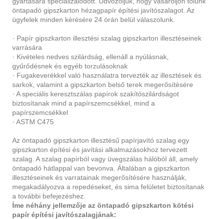
gyártására specializálódott. Üdvözöljük, hogy vásároljon tőlünk
öntapadó gipszkarton hézagpapír építési javítószalagot. Az
ügyfelek minden kérésére 24 órán belül válaszolunk.
· Papír gipszkarton illesztési szalag gipszkarton illesztéseinek
varrására
· Kivételes nedves szilárdság, ellenáll a nyúlásnak,
gyűrődésnek és egyéb torzulásoknak
· Fugakeverékkel való használatra tervezték az illesztések és
sarkok, valamint a gipszkarton belső terek megerősítésére
· A speciális keresztszálas papírok szakítószilárdságot
biztosítanak mind a papírszemcsékkel, mind a
papírszemcsékkel
· ASTM C475
Az öntapadó gipszkarton illesztésű papírjavító szalag egy
gipszkarton építési és javítási alkalmazásokhoz tervezett
szalag. A szalag papírból vagy üvegszálas hálóból áll, amely
öntapadó hátlappal van bevonva. Általában a gipszkarton
illesztéseinek és varratainak megerősítésére használják,
megakadályozva a repedéseket, és sima felületet biztosítanak
a további befejezéshez.
Íme néhány jellemzője az öntapadó gipszkarton kötési
papír építési javítószalagjának: