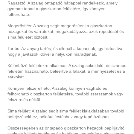
Ragasztó: A szalag öntapadó hátlappal rendelkezik, amely
gyorsan tapad a gipszkarton felületére, így könnyen
felhordható.
Megerősítés: A szalag segít megerősíteni a gipszkarton
hézagokat és varratokat, megakadályozza azok repedését és
sima felületet biztosít.
Tartós: Az anyag tartós, és ellenáll a kopásnak, így biztosítva,
hogy a javítások idővel a helyükön maradjanak.
Különböző felületekre alkalmas: A szalag sokoldalú, és számos
felületen használható, beleértve a falakat, a mennyezetet és a
sarkokat.
Könnyen felszerelhető: A szalag könnyen vágható és
felhordható gipszkarton felületekre, további szerszámok vagy
felszerelés nélkül.
Sima felület: A szalag segít sima felület kialakításában további
befejezésekhez, például festéshez vagy tapétázáshoz.
Összességében az öntapadó gipszkarton hézagok papírjavító
szalagja költséghatékony és hatékony megoldás a gipszkarton