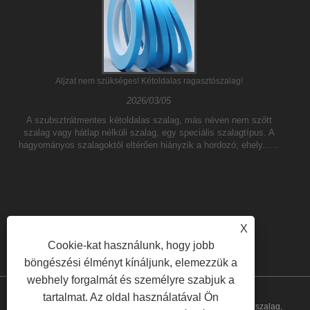
Aljzat nem szükséges! Kétoldalas ragasztószalag!
2026/03/05
A szubsztrátmentes kétoldalas szalag, más néven nem szőtt
szalag vagy hátlap nélküli szalag, egy speciális szalagtípus. A
hagyományos szalagoktól eltérően hiányzik a hordozó; ehely......
X
Cookie-kat használunk, hogy jobb
böngészési élményt kínáljunk, elemezzük a
webhely forgalmát és személyre szabjuk a
tartalmat. Az oldal használatával Ön
Copyright © 2023 Yilane (Shanghai) Industrial Co Ltd - PVC szalag,