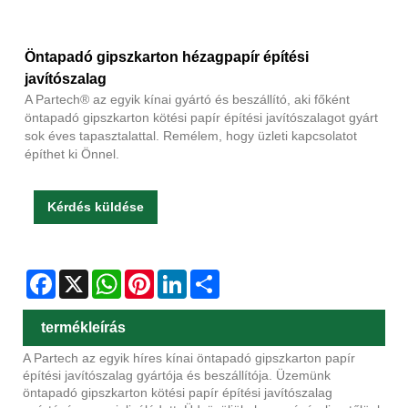
Öntapadó gipszkarton hézagpapír építési
javítószalag
A Partech® az egyik kínai gyártó és beszállító, aki főként
öntapadó gipszkarton kötési papír építési javítószalagot gyárt
sok éves tapasztalattal. Remélem, hogy üzleti kapcsolatot
építhet ki Önnel.
Kérdés küldése
Facebook
X
WhatsApp
Pinterest
LinkedIn
Share
termékleírás
A Partech az egyik híres kínai öntapadó gipszkarton papír
építési javítószalag gyártója és beszállítója. Üzemünk
öntapadó gipszkarton kötési papír építési javítószalag