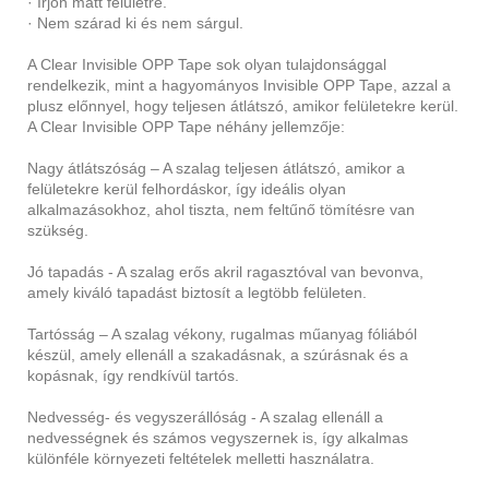
· Írjon matt felületre.
· Nem szárad ki és nem sárgul.
A Clear Invisible OPP Tape sok olyan tulajdonsággal
rendelkezik, mint a hagyományos Invisible OPP Tape, azzal a
plusz előnnyel, hogy teljesen átlátszó, amikor felületekre kerül.
A Clear Invisible OPP Tape néhány jellemzője:
Nagy átlátszóság – A szalag teljesen átlátszó, amikor a
felületekre kerül felhordáskor, így ideális olyan
alkalmazásokhoz, ahol tiszta, nem feltűnő tömítésre van
szükség.
Jó tapadás - A szalag erős akril ragasztóval van bevonva,
amely kiváló tapadást biztosít a legtöbb felületen.
Tartósság – A szalag vékony, rugalmas műanyag fóliából
készül, amely ellenáll a szakadásnak, a szúrásnak és a
kopásnak, így rendkívül tartós.
Nedvesség- és vegyszerállóság - A szalag ellenáll a
nedvességnek és számos vegyszernek is, így alkalmas
különféle környezeti feltételek melletti használatra.