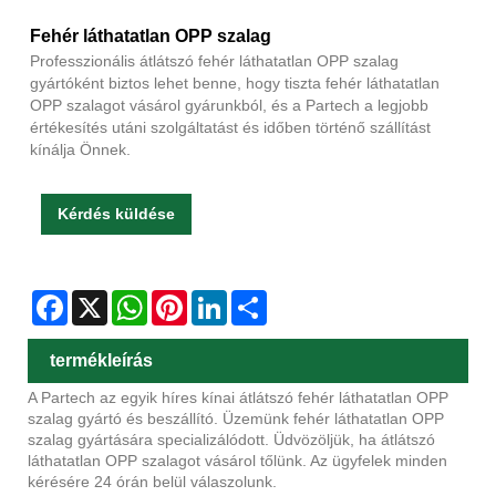
Fehér láthatatlan OPP szalag
Professzionális átlátszó fehér láthatatlan OPP szalag
gyártóként biztos lehet benne, hogy tiszta fehér láthatatlan
OPP szalagot vásárol gyárunkból, és a Partech a legjobb
értékesítés utáni szolgáltatást és időben történő szállítást
kínálja Önnek.
Kérdés küldése
Facebook
X
WhatsApp
Pinterest
LinkedIn
Share
termékleírás
A Partech az egyik híres kínai átlátszó fehér láthatatlan OPP
szalag gyártó és beszállító. Üzemünk fehér láthatatlan OPP
szalag gyártására specializálódott. Üdvözöljük, ha átlátszó
láthatatlan OPP szalagot vásárol tőlünk. Az ügyfelek minden
kérésére 24 órán belül válaszolunk.