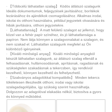
· 【Többcélú láthatatlan szalag】 Ködös átlátszó szalagunk
Ideális dokumentumok, feljegyzések javításához, borítékok
lezárásához és ajándékok csomagolásához. Alkalmas irodai,
iskolai és otthoni használatra, például jegyzetek olvasására és
hibák javítására, otthoni jegyzetekre.
· 【Láthatatlanság】 A matt felületű szalagot az jellemzi, hogy
közel van a fehér papír színéhez, és jó láthatatlansága a
papíron. Nem látja könnyen a szalagvonalakat a szalagon, és
nem szakad el. Láthatatlan szalagunk megfelel az Ön
különböző igényeinek.
· 【Kiváló minőségű anyag】 Kiváló minőségű anyagból
készült láthatatlan szalagunk, az átlátszó szalag ellenáll a
felhasadásnak, hullámosodásnak, aprításnak, ragadásnak és
szükségtelen szakadásnak a tekercsben, így rendkívül
kezelhető, könnyen kezelhető és felhelyezhető.
· 【Szabványos adagolókkal kompatibilis】 Minden tekercs
tökéletesen illeszkedik otthoni, irodai vagy iskolai
szalagadagolójába, így szükség szerint használhatja.
Dolgozzon az adagolóval elakadás nélkül, biztosítva a gyors
és könnyed működést.