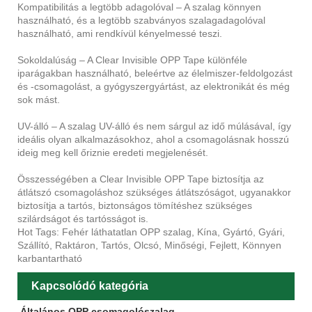
Kompatibilitás a legtöbb adagolóval – A szalag könnyen
használható, és a legtöbb szabványos szalagadagolóval
használható, ami rendkívül kényelmessé teszi.
Sokoldalúság – A Clear Invisible OPP Tape különféle
iparágakban használható, beleértve az élelmiszer-feldolgozást
és -csomagolást, a gyógyszergyártást, az elektronikát és még
sok mást.
UV-álló – A szalag UV-álló és nem sárgul az idő múlásával, így
ideális olyan alkalmazásokhoz, ahol a csomagolásnak hosszú
ideig meg kell őriznie eredeti megjelenését.
Összességében a Clear Invisible OPP Tape biztosítja az
átlátszó csomagoláshoz szükséges átlátszóságot, ugyanakkor
biztosítja a tartós, biztonságos tömítéshez szükséges
szilárdságot és tartósságot is.
Hot Tags: Fehér láthatatlan OPP szalag, Kína, Gyártó, Gyári,
Szállító, Raktáron, Tartós, Olcsó, Minőségi, Fejlett, Könnyen
karbantartható
Kapcsolódó kategória
Általános OPP csomagolószalag