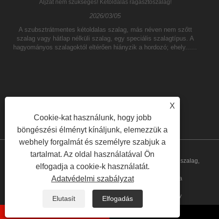
Aljzat nem szükséges! Kétoldalas ragasztószalag!
2026/03/05
A szubsztrátmentes kétoldalas szalag, más néven nem szőtt
szalag vagy hátlap nélküli szalag, egy speciális szalagtípus. A
hagyományos szalagoktól eltérően hiányzik a hordozó; ehely......
X
Cookie-kat használunk, hogy jobb
böngészési élményt kínáljunk, elemezzük a
webhely forgalmát és személyre szabjuk a
tartalmat. Az oldal használatával Ön
Copyright © 2023 Yilane (Shanghai) Industrial Co Ltd - PVC szalag,
elfogadja a cookie-k használatát.
Adatvédelmi szabályzat
légcsatorna, csomagoló szalag - Minden jog fenntartva
Linkek
Sitemap
RSS
XML
Privacy Policy
Elutasít
Elfogadás