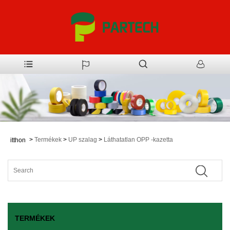
>
Termékek
>
UP szalag
>
Láthatatlan OPP -kazetta
itthon
TERMÉKEK