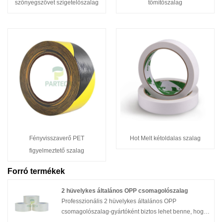
szőnyegszövet szigetelőszalag
tömítőszalag
Fényvisszaverő PET
Hot Melt kétoldalas szalag
figyelmeztető szalag
Forró termékek
2 hüvelykes általános OPP csomagolószalag
Professzionális 2 hüvelykes általános OPP
csomagolószalag-gyártóként biztos lehet benne, hogy