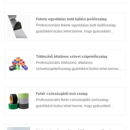
gyárunkból vásárol 2 hüvelykes általános OPP
csomagolószalagot, és a Partech a legjobb értékesítés
utáni szolgáltatást és időben történő szállítást kínálja
Önnek.
Fekete egyoldalas butil építési javítószalag
Professzionális fekete egyoldalas butil építőszalag-
gyártóként biztos lehet benne, hogy gyárunkból
vásárol fekete egyoldalas butil építési javítószalagot,
és a Partech a legjobb értékesítés utáni szolgáltatást
és időben történő szállítást kínálja Önnek.
Többszínű általános szövet szigetelőszalag
Professzionális többszínű, általános
szövetszigetelőszalag-gyártóként biztos lehet benne,
hogy többszínű általános szövetszigetelő szalagot
vásárol gyárunkból, és a Partech a legjobb értékesítés
utáni szolgáltatást és időben történő szállítást kínálja
Önnek.
Fehér csúszásgátló izzó szalag
Professzionális fehér csúszásgátló izzószalag-
gyártóként biztos lehet benne, hogy gyárunkból
vásárol fehér csúszásgátló fényszalagot, és a Partech
a legjobb értékesítés utáni szolgáltatást és időben
történő szállítást kínálja Önnek.